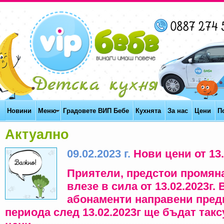
Новини
Меню
Градовете ВИП Бебе
Кухнята
За нас
Цени
П
Актуално
09.02.2023 г.
Нови цени от 13.
Приятели, предстои промяна
влезе в сила от 13.02.2023г
абонаменти направени преди 
периода след 13.02.2023г ще бъдат такс