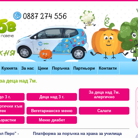
Кухнята
За нас
Цени
Поръчка
Партньори
Контакти
за деца над 7м.
За деца над 7м.
о 3 г.
Деца над 3 г.
алергично
ергични към
тен
Вегетарианско меню
Салати
зрастни
Меню диабет
л Перо" -
Платформа за поръчка на храна за училища