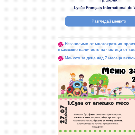
гр.Варна
Lycée Français International de 
Разгледай менюто
Независимо от многократния произ
възможно наличието на частици от кос
Менюто за деца над 7 месеца включв