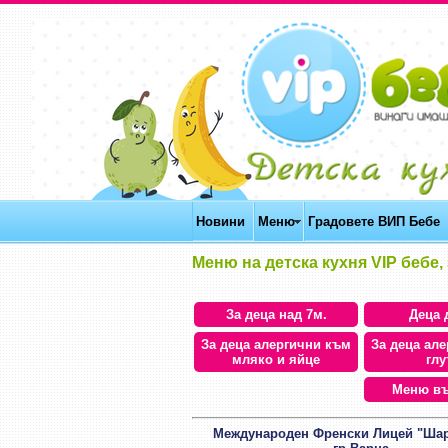
Новини
Меню
Градовете ВИП Бебе
Меню на детска кухня VIP бебе, 
За деца над 7м.
Деца д
За деца алергични към
За деца ал
мляко и яйце
глу
Меню въ
Международен Френски Лицей "Шар