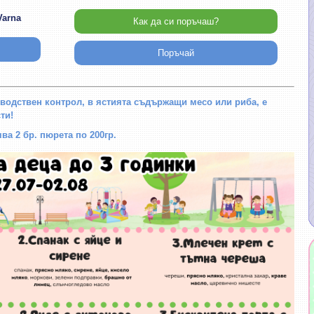
Varna
Как да си поръчаш?
Поръчай
водствен контрол, в ястията съдържащи месо или риба, е
ти!
а 2 бр. пюрета по 200гр.