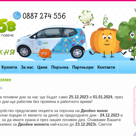
Кухнята
За нас
Цени
Поръчка
Партньори
Контакти
време
г.
на почивни дни за нас ще бъдат само
25.12.2023
и
01.01.2024
, през
е дни ще работим без промяна в работното време!
добство предлагаме опцията за поръчка на
Двойно меню
лни порции от менюто за деня) за предходните дни -
24.12.2023
и
, за да имате храна и през нашия почивен ден. Очакваме Вашите
заявки за
Двойни менюта
най-късно до
23.12.2023г.
Светли