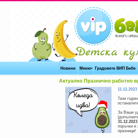
Новини
Меню
Градовете ВИП Бебе
Актуално Празнично работно 
11.12.2023 
Тази годи
останалит
За Ваше у
(допълните
31.12.2023
поръчки и 
празници!